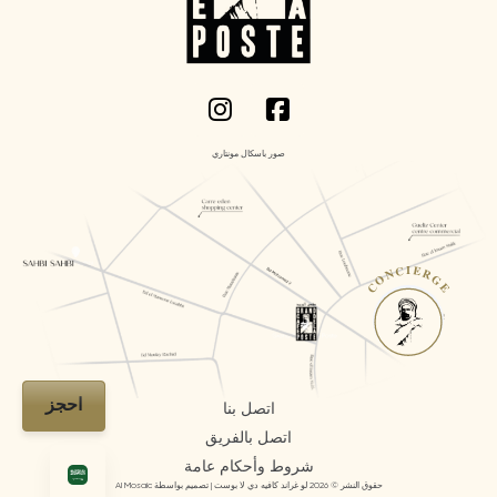
صور باسكال مونتاري
CONCIERGE
احجز
اتصل بنا
اتصل بالفريق
شروط وأحكام عامة
حقوق النشر © 2026 لو غراند كافيه دي لا بوست | تصميم بواسطة AI Mosaic