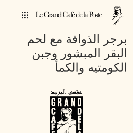
برجر الذواقة مع لحم
البقر المبشور وجبن
الكومتيه والكمأ