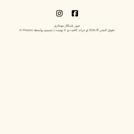
صور باسكال مونتاري
حقوق النشر © 2026 لو غراند كافيه دي لا بوست | تصميم بواسطة AI Mosaic