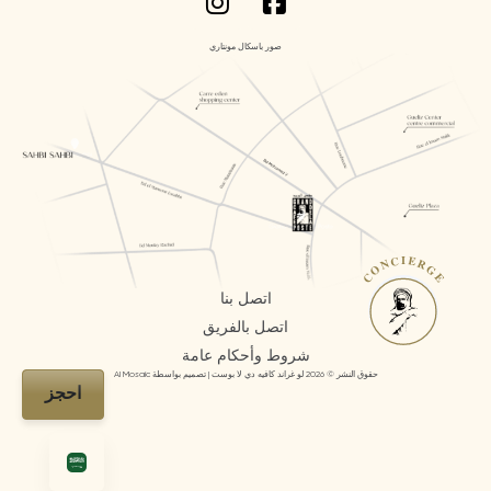
صور باسكال مونتاري
CONCIERGE
اتصل بنا
اتصل بالفريق
شروط وأحكام عامة
حقوق النشر © 2026 لو غراند كافيه دي لا بوست | تصميم بواسطة AI Mosaic
احجز