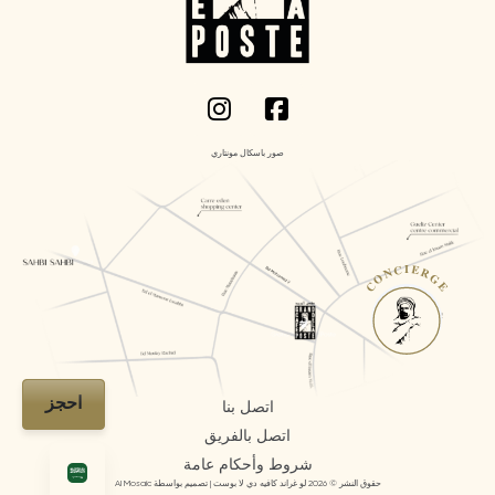
صور باسكال مونتاري
CONCIERGE
احجز
اتصل بنا
اتصل بالفريق
شروط وأحكام عامة
حقوق النشر © 2026 لو غراند كافيه دي لا بوست | تصميم بواسطة AI Mosaic