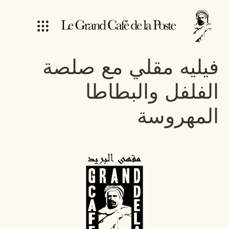
فيليه مقلي مع صلصة
الفلفل والبطاطا
المهروسة