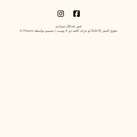
صور باسكال مونتاري
حقوق النشر © 2026 لو غراند كافيه دي لا بوست | تصميم بواسطة AI Mosaic