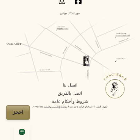
صور باسكال مونتاري
CONCIERGE
اتصل بنا
اتصل بالفريق
شروط وأحكام عامة
حقوق النشر © 2026 لو غراند كافيه دي لا بوست | تصميم بواسطة AI Mosaic
احجز