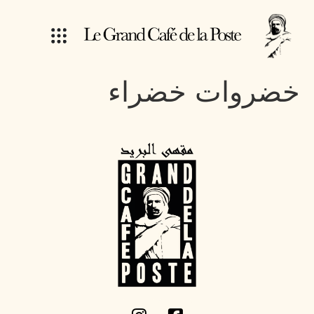
خضروات خضراء