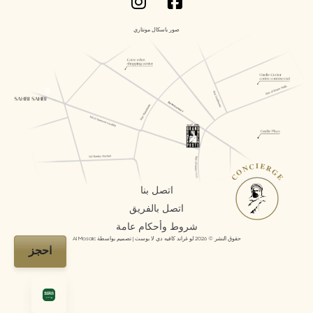
صور باسكال مونتاري
CONCIERGE
اتصل بنا
اتصل بالفريق
شروط وأحكام عامة
حقوق النشر © 2026 لو غراند كافيه دي لا بوست | تصميم بواسطة AI Mosaic
احجز