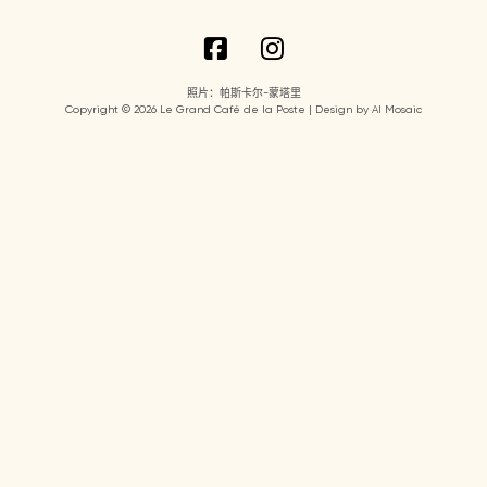
照片：帕斯卡尔-蒙塔里
Copyright © 2026 Le Grand Café de la Poste | Design by AI Mosaic