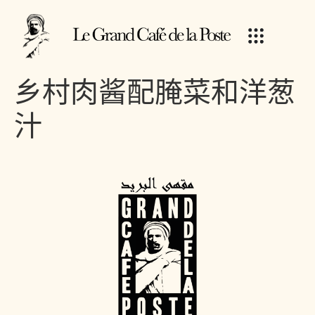
乡村肉酱配腌菜和洋葱
汁