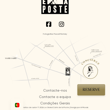
Fotografias Pascal Montary
CONCIERGE
RESERVE
Contacte-nos
Contacte a equipa
Condições Gerais
Direitos de autor © 2026 Le Grand Café de la Poste | Design por AI Mosaic