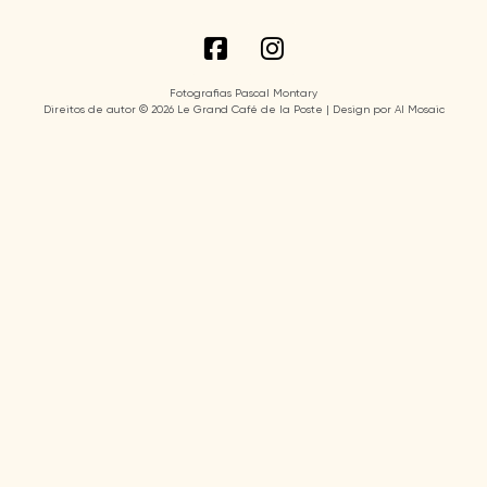
Fotografias Pascal Montary
Direitos de autor © 2026 Le Grand Café de la Poste | Design por AI Mosaic