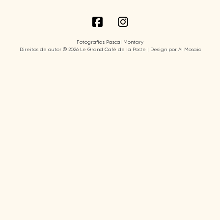
Fotografias Pascal Montary
Direitos de autor © 2026 Le Grand Café de la Poste | Design por AI Mosaic