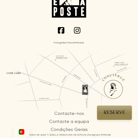
Fotografias Pascal Montary
CONCIERGE
RESERVE
Contacte-nos
Contacte a equipa
Condições Gerais
Direitos de autor © 2026 Le Grand Café de la Poste | Design por AI Mosaic