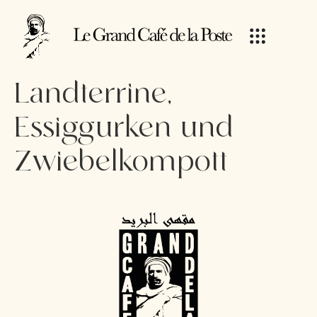
Landterrine,
Essiggurken und
Zwiebelkompott