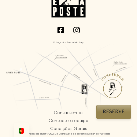
Fotografias Pascal Montary
CONCIERGE
RESERVE
Contacte-nos
Contacte a equipa
Condições Gerais
Direitos de autor © 2026 Le Grand Café de la Poste | Design por AI Mosaic